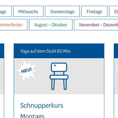
ags
Mittwochs
Donnerstags
Freitags
O
mmerferien
August – Oktober
November – Dezem
Yoga auf dem Stuhl 60 Min.
Schnupperkurs
Montags